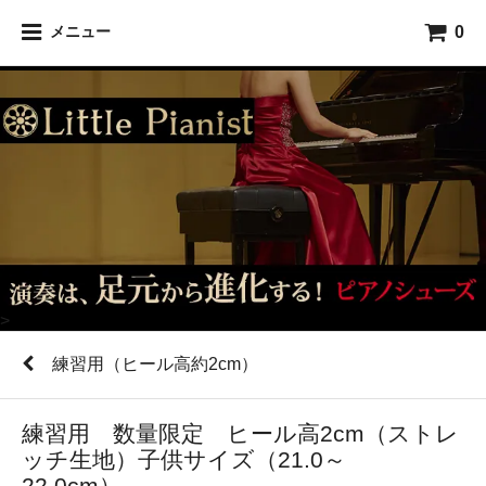
0
メニュー
>
練習用（ヒール高約2cm）
練習用 数量限定 ヒール高2cm（ストレ
ッチ生地）子供サイズ（21.0～
22.0cm）