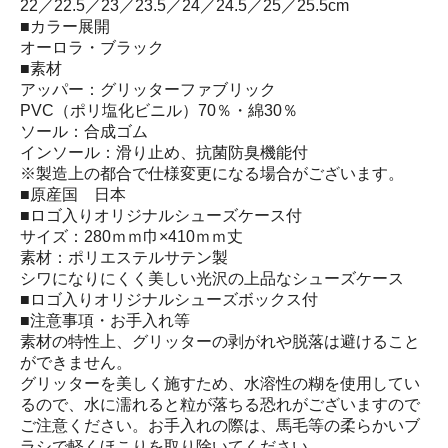
22／22.5／23／23.5／24／24.5／25／25.5cm
■カラー展開
オーロラ・ブラック
■素材
アッパー：グリッターファブリック
PVC（ポリ塩化ビニル）70％・綿30％
ソール：合成ゴム
インソール：滑り止め、抗菌防臭機能付
※製造上の都合で仕様変更になる場合がございます。
■原産国 日本
■ロゴ入りオリジナルシューズケース付
サイズ：280ｍｍ巾×410ｍｍ丈
素材：ポリエステルサテン製
シワになりにくく美しい光沢の上品なシューズケース
■ロゴ入りオリジナルシューズボックス付
■注意事項・お手入れ等
素材の特性上、グリッターの剥がれや脱落は避けること
ができません。
グリッターを美しく施すため、水溶性の糊を使用してい
るので、水に濡れると粒が落ちる恐れがございますので
ご注意ください。お手入れの際は、馬毛等の柔らかいブ
ラシで軽くほこりを取り除いてください。