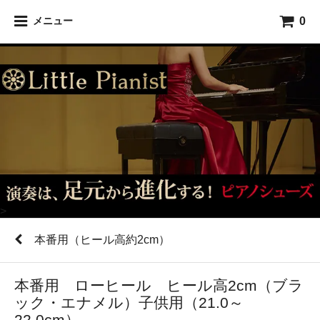
0
メニュー
>
本番用（ヒール高約2cm）
本番用 ローヒール ヒール高2cm（ブラ
ック・エナメル）子供用（21.0～
22.0cm）