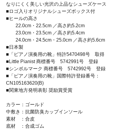
なりにくく美しい光沢の上品なシューズケース
■ロゴ入りオリジナルシューズボックス付
■ヒールの高さ
22.0cm・22.5cm ／高さ約5.2cm
23.0cm・23.5cm ／高さ約5.4cm
24.0cm・24.5cm・25.0cm ／高さ約5.6cm
■日本製
■「ピアノ演奏用の靴」特許5470498号 取得
■Little Pianist 商標番号 5742991号 登録
■シンボルマーク 商標番号 5742992号 登録
■「ピアノ演奏用の靴」国際特許登録番号：
CN105163620(B)
■関東地方発明表彰 奨励賞受賞
カラー：ゴールド
中敷き：抗菌防臭カップインソール
素材 ：合皮
底材 ：合成ゴム