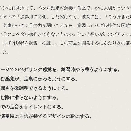
スンに付き添って、ペダル効果が演奏する上でいかに大切かという
ピアノの「演奏用に特化」した靴はなく、彼女には、『こう弾きた
、身体が小さく足の力が弱いことから、意図したペダル操作は困難
とラクにペダル操作ができないものか』という想いがこのピアノシ
。まずは現状を調査・検証し、この商品を開発するにあたり次の基
した。
ステージでのペダリング感覚を、練習時から養うようにする。
を踏む感覚が、足裏に伝わるようにする。
踏む深さを微調整できるようにする。
を踏む際に滑らないようにする。
ジ上での足音をサイレントにする。
かつ演奏時に自信が持てるデザインの靴にする。