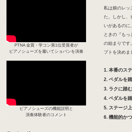
私は娘のレッ
た。しかし、
いがあるのに
ときの『もっ
の始まりです
PTNA 金賞・学コン第1位受賞者が
ピアノシューズを履いてショパンを演奏
プトを決めま
1. 本番の
2. ペダル
3. ラクに
4. ペダル
5. ステー
ピアノシューズの機能説明と
演奏体験者のコメント
6. 機能的