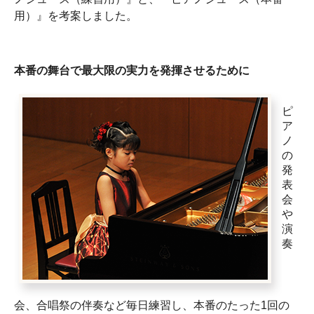
用）』を考案しました。
本番の舞台で最大限の実力を発揮させるために
ピ
ア
ノ
の
発
表
会
や
演
奏
会、合唱祭の伴奏など毎日練習し、本番のたった1回の