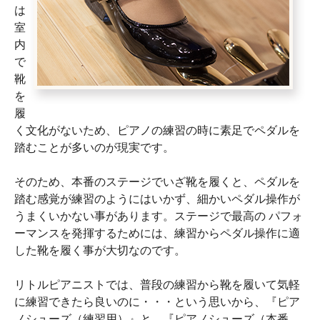
は
室
内
で
靴
を
履
く文化がないため、ピアノの練習の時に素足でペダルを
踏むことが多いのが現実です。
そのため、本番のステージでいざ靴を履くと、ペダルを
踏む感覚が練習のようにはいかず、細かいペダル操作が
うまくいかない事があります。ステージで最高の パフォ
ーマンスを発揮するためには、練習からペダル操作に適
した靴を履く事が大切なのです。
リトルピアニストでは、普段の練習から靴を履いて気軽
に練習できたら良いのに・・・という思いから、『ピア
ノシューズ（練習用）』と、『ピアノシューズ（本番