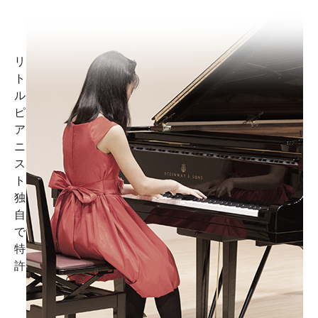
リ
ト
ル
ピ
ア
ニ
ス
ト
独
自
で
特
許