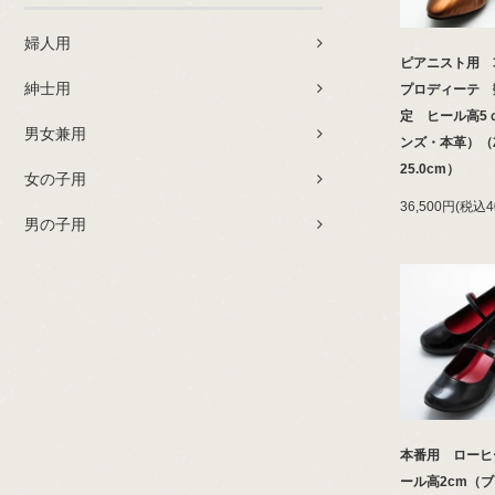
婦人用
ピアニスト用 3
紳士用
プロディーテ 
定 ヒール高5
男女兼用
ンズ・本革）（2
25.0cm）
女の子用
36,500円(税込4
男の子用
本番用 ローヒ
ール高2cm（